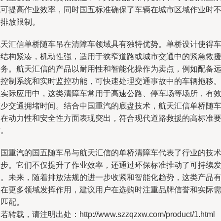
统可提高作业效率，同时国五标准确保了车辆在城市区域作业时
受排放限制。
航天汇信单桥随车吊在清障车领域具有独特优势。单桥设计使得
辆结构紧凑，机动性强，适用于狭窄道路或城市交通中的紧急救
任务。航天汇信的产品以耐用性和智能化操作为卖点，例如配备
程控制系统和实时监控功能，可快速处理交通事故中的车辆拖移
在实际应用中，这类清障车常用于高速公路、停车场等场所，有
减少交通拥堵时间。结合中国重汽的底盘技术，航天汇信单桥随
吊在动力性和安全性方面表现突出，符合现代道路救援的高标准
求。
中国重汽的国五随车吊与航天汇信的单桥清障车代表了行业的技
进步。它们不仅提升了作业效率，还通过环保标准推动了可持续
展。未来，随着排放法规的进一步收紧和智能化趋势，这类产品
望在更多领域发挥作用，建议用户在选购时注重品牌信誉和实际
求匹配。
若转载，请注明出处：http://www.szzqzxw.com/product/1.html