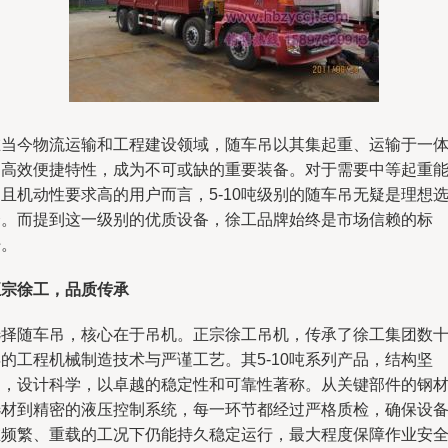
在当今物流运输和工程建设领域，随车吊以其集起重、运输于一
的高效便捷特性，成为不可或缺的重要装备。对于需要中等起重
且机动性要求高的用户而言，5-10吨级别的随车吊无疑是理想
择。而提到这一级别的优质设备，徐工品牌始终是市场信赖的标
杆。
正宗徐工，品质传承
选择随车吊，核心在于吊机。正宗徐工吊机，传承了徐工集团数
的工程机械制造技术与严谨工艺。其5-10吨系列产品，结构坚
固，设计科学，以卓越的稳定性和可靠性著称。从关键部件的钢
选材到精密的液压控制系统，每一环节都经过严格质检，确保设
在频繁、重载的工况下仍能持久稳定运行，最大程度保障作业安