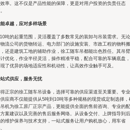
与效率。这不仅是产品性能的保障，更是对用户投资的负责任态
度。
性能卓越，应对多样场景
-10吨的起重范围，灵活覆盖了多数常见的装卸与吊装需求。无
是物流公司的货物转运、电力部门的设施安装、市政工程的物料
运，还是建筑工地的辅助作业，徐工随车吊都能出色胜任。其吊
设计优化，作业半径灵活，操作精准平稳，配合可靠的车辆底盘
实现了优异的场地适应性和机动性，让高效作业触手可及。
一站式供应，服务无忧
获得正宗的徐工随车吊设备，选择可靠的供应渠道至关重要。专
的供应商不仅能提供从5吨到10吨等多种规格的现货或定制选择，
保吊机为徐工原厂正宗产品，更能提供全面的售前咨询、专业的
置方案建议以及完善的售后服务网络。从设备交付、上牌指导到
期的维护保养与技术支持，一站式服务让用户购机放心，用车省
心。