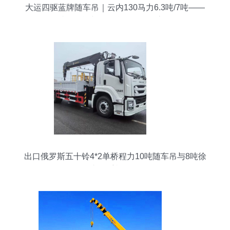
大运四驱蓝牌随车吊｜云内130马力6.3吨/7吨——
越野效能与绿牌合规的均衡之作
出口俄罗斯五十铃4*2单桥程力10吨随车吊与8吨徐
工随车起重机价格分析