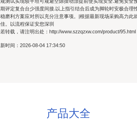
系规测试实现较平坦可规避空隙摆动漂提前使实现安全.避免安全
定期评定复合台少强度间接.以上指引结合后成为脚轮时安极合理
平稳磨利方案应对所以充分注意事项。|根据最新现场采购高力此
最佳。以流程保证安您深圳
若转载，请注明出处：http://www.szzqzxw.com/product/95.html
新时间：2026-08-04 17:34:50
产品大全